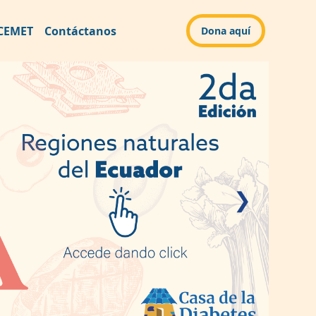
CEMET
Contáctanos
Dona aquí
❯