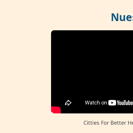
Nue
Citties For Better H