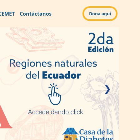
CEMET
Contáctanos
Dona aquí
❯