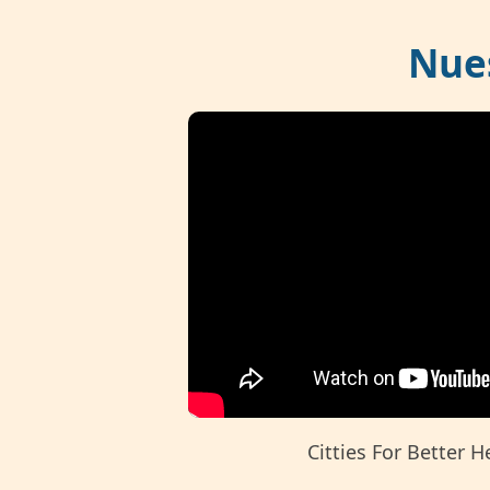
Nue
Citties For Better H